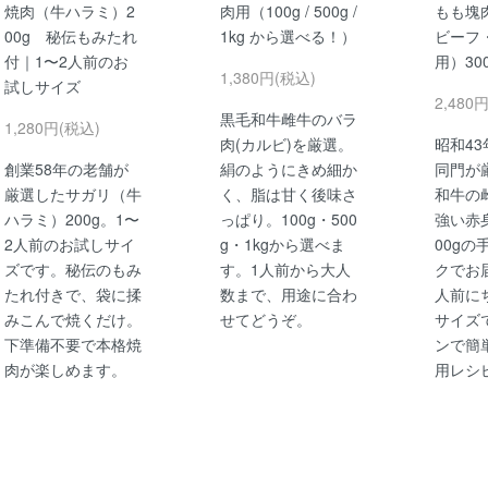
焼肉（牛ハラミ）2
肉用（100g / 500g /
もも塊
00g 秘伝もみたれ
1kg から選べる！）
ビーフ
付｜1〜2人前のお
用）30
1,380円(税込)
試しサイズ
2,480
黒毛和牛雌牛のバラ
1,280円(税込)
肉(カルビ)を厳選。
昭和4
創業58年の老舗が
絹のようにきめ細か
同門が
厳選したサガリ（牛
く、脂は甘く後味さ
和牛の
ハラミ）200g。1〜
っぱり。100g・500
強い赤
2人前のお試しサイ
g・1kgから選べま
00gの
ズです。秘伝のもみ
す。1人前から大人
クでお
たれ付きで、袋に揉
数まで、用途に合わ
人前に
みこんで焼くだけ。
せてどうぞ。
サイズ
下準備不要で本格焼
ンで簡
肉が楽しめます。
用レシ