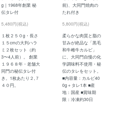
g｜1968年創業 秘
前)、大同門焼肉の
伝タレ付
たれ付き
5,480円(税込)
5,800円(税込)
１枚２５０g・長さ
柔らかな肉質と脂の
１５cmの大判ハラ
甘みが絶品な「黒毛
ミ２枚セット（約
和牛雌牛カルビ」
3〜4人前）。 創業
に、大同門自慢の化
１９６８年・老舗大
学調味料不使用・秘
同門の秘伝タレ付
伝のタレをセット。
き。1枚あたり２,７
■内容量：カルビ40
４０円。
0g＋タレ1本 ■産
地：国産 ■賞味期
限：冷凍約30日