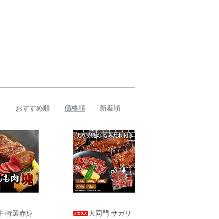
おすすめ順
価格順
新着順
牛 特選赤身
大同門 サガリ