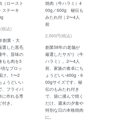
肉（ロースト
焼肉（牛ハラミ）4
・ステーキ
00g／600g 秘伝も
0g
みたれ付｜2〜4人
前
円(税込)
2,560円(税込)
3年創業・大
厳選した黒毛
創業58年の老舗が
雌牛。旨味の
厳選したサガリ（牛
身もも肉を3
ハラミ）。2〜4人
手頃なブロッ
前、家族の食卓にち
届け。1〜2
ょうどいい400g・6
ちょうどいい
00gサイズです。秘
で、フライパ
伝のもみたれ付き
単に作れる専
で、袋に揉んで焼く
ピ付き。
だけ。週末の夕食や
特別な日の本格焼肉
に。