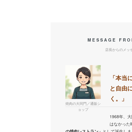
MESSAGE FRO
店長からのメッ
「本当
と自由
く。」
焼肉の大同門／通販シ
ョップ
1968年、
はなかった
の焼肉レストラン」
として誕生しま