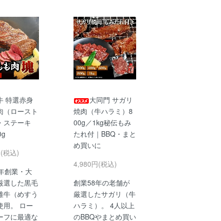
牛 特選赤身
大同門 サガリ
肉（ロースト
焼肉（牛ハラミ）8
・ステーキ
00g／1kg秘伝もみ
0g
たれ付｜BBQ・まと
め買いに
円(税込)
4,980円(税込)
3年創業・大
厳選した黒毛
創業58年の老舗が
雌牛（めすう
厳選したサガリ（牛
使用。 ロー
ハラミ）。 4人以上
ーフに最適な
のBBQやまとめ買い