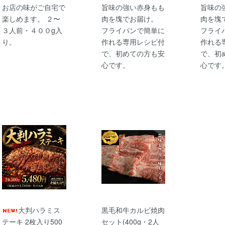
お店の味がご自宅で
旨味の強い赤身もも
旨味の
楽しめます。 ２〜
肉を塊でお届け。
肉を塊
３人前・４００g入
フライパンで簡単に
フライ
り。
作れる専用レシピ付
作れる
で、初めての方も安
で、初
心です。
心です
大判ハラミス
黒毛和牛カルビ焼肉
テーキ 2枚入り500
セット(400g・2人