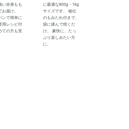
強い赤身もも
に最適な800g・1kg
でお届け。
サイズです。 秘伝
パンで簡単に
のもみたれ付きで、
専用レシピ付
袋に揉んで焼くだ
めての方も安
け。 豪快に、たっ
。
ぷり楽しみたい方
に。