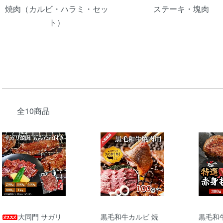
焼肉（カルビ・ハラミ・セッ
ステーキ・塊肉
ト）
全10商品
大同門 サガリ
黒毛和牛カルビ 焼
黒毛和