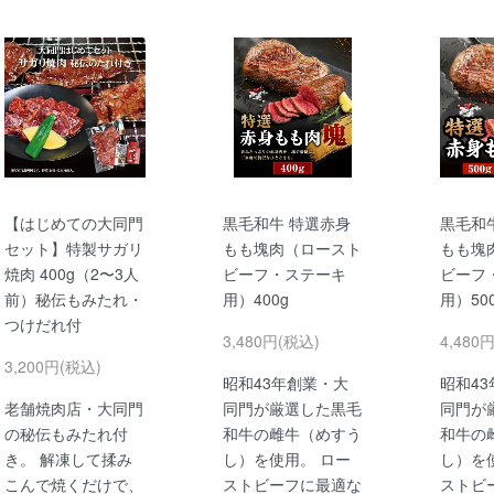
【はじめての大同門
黒毛和牛 特選赤身
黒毛和
セット】特製サガリ
もも塊肉（ロースト
もも塊
焼肉 400g（2〜3人
ビーフ・ステーキ
ビーフ
前）秘伝もみたれ・
用）400g
用）50
つけだれ付
3,480円(税込)
4,480
3,200円(税込)
昭和43年創業・大
昭和4
老舗焼肉店・大同門
同門が厳選した黒毛
同門が
の秘伝もみたれ付
和牛の雌牛（めすう
和牛の
き。 解凍して揉み
し）を使用。 ロー
し）を
こんで焼くだけで、
ストビーフに最適な
ストビ