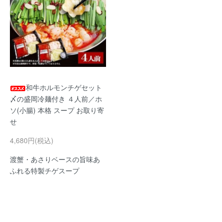
和牛ホルモンチゲセット
〆の盛岡冷麺付き ４人前／ホ
ソ(小腸) 本格 スープ お取り寄
せ
4,680円(税込)
渡蟹・あさりベースの旨味あ
ふれる特製チゲスープ