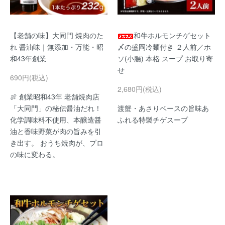
【老舗の味】大同門 焼肉のた
和牛ホルモンチゲセット
れ 醤油味｜無添加・万能・昭
〆の盛岡冷麺付き ２人前／ホ
和43年創業
ソ(小腸) 本格 スープ お取り寄
せ
690円(税込)
2,680円(税込)
🍖 創業昭和43年 老舗焼肉店
「大同門」の秘伝醤油だれ！
渡蟹・あさりベースの旨味あ
化学調味料不使用、本醸造醤
ふれる特製チゲスープ
油と香味野菜が肉の旨みを引
き出す。 おうち焼肉が、プロ
の味に変わる。