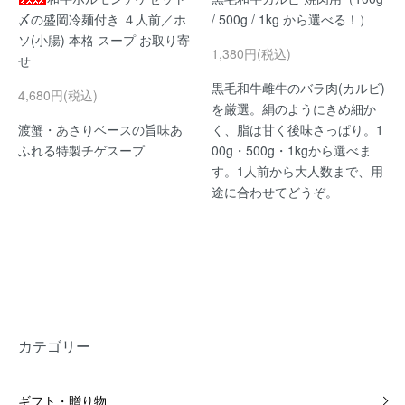
〆の盛岡冷麺付き ４人前／ホ
/ 500g / 1kg から選べる！）
ソ(小腸) 本格 スープ お取り寄
1,380円(税込)
せ
黒毛和牛雌牛のバラ肉(カルビ)
4,680円(税込)
を厳選。絹のようにきめ細か
渡蟹・あさりベースの旨味あ
く、脂は甘く後味さっぱり。1
ふれる特製チゲスープ
00g・500g・1kgから選べま
す。1人前から大人数まで、用
途に合わせてどうぞ。
カテゴリー
ギフト・贈り物