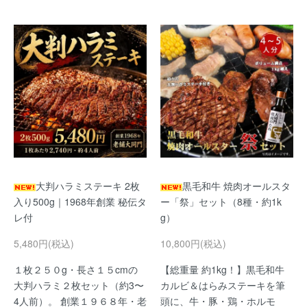
大判ハラミステーキ 2枚
黒毛和牛 焼肉オールスタ
入り500g｜1968年創業 秘伝タ
ー「祭」セット（8種・約1k
レ付
g）
5,480円(税込)
10,800円(税込)
１枚２５０g・長さ１５cmの
【総重量 約1kg！】黒毛和牛
大判ハラミ２枚セット（約3〜
カルビ＆はらみステーキを筆
4人前）。 創業１９６８年・老
頭に、牛・豚・鶏・ホルモ