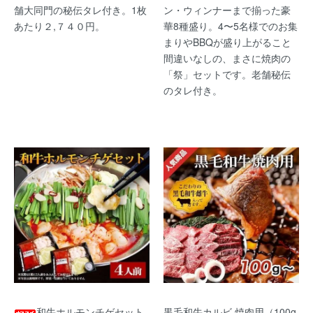
舗大同門の秘伝タレ付き。1枚
ン・ウィンナーまで揃った豪
あたり２,７４０円。
華8種盛り。4〜5名様でのお集
まりやBBQが盛り上がること
間違いなしの、まさに焼肉の
「祭」セットです。老舗秘伝
のタレ付き。
和牛ホルモンチゲセット
黒毛和牛カルビ 焼肉用（100g