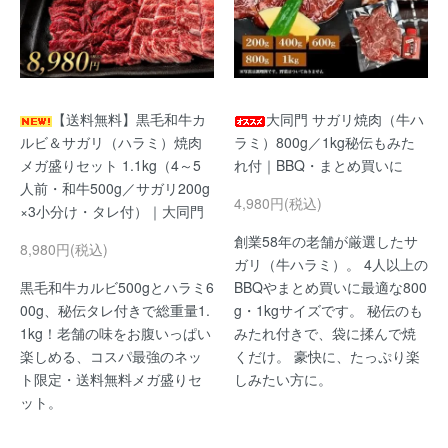
【送料無料】黒毛和牛カ
大同門 サガリ焼肉（牛ハ
ルビ＆サガリ（ハラミ）焼肉
ラミ）800g／1kg秘伝もみた
メガ盛りセット 1.1kg（4～5
れ付｜BBQ・まとめ買いに
人前・和牛500g／サガリ200g
4,980円(税込)
×3小分け・タレ付）｜大同門
創業58年の老舗が厳選したサ
8,980円(税込)
ガリ（牛ハラミ）。 4人以上の
黒毛和牛カルビ500gとハラミ6
BBQやまとめ買いに最適な800
00g、秘伝タレ付きで総重量1.
g・1kgサイズです。 秘伝のも
1kg！老舗の味をお腹いっぱい
みたれ付きで、袋に揉んで焼
楽しめる、コスパ最強のネッ
くだけ。 豪快に、たっぷり楽
ト限定・送料無料メガ盛りセ
しみたい方に。
ット。