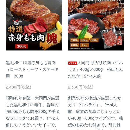
黒毛和牛 特選赤身もも塊肉
大同門 サガリ焼肉（牛ハ
（ローストビーフ・ステーキ
ラミ）400g／600g 秘伝もみ
用）300g
たれ付｜2〜4人前
2,480円(税込)
2,560円(税込)
昭和43年創業・大同門が厳選
創業58年の老舗が厳選したサ
した黒毛和牛の雌牛。旨味の
ガリ（牛ハラミ）。2〜4人
強い赤身もも肉を300gの手頃
前、家族の食卓にちょうどい
なブロックでお届け。1〜2人
い400g・600gサイズです。秘
前にちょうどいいサイズで、
伝のもみたれ付きで、袋に揉