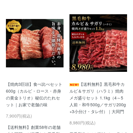
【焼肉3巨頭】食べ比べセット
【送料無料】黒毛和牛カ
600g（カルビ・ロース・赤身
ルビ＆サガリ（ハラミ）焼肉
の黄金トリオ）秘伝のたれセ
メガ盛りセット 1.1kg（4～5
ット｜お家で老舗の味
人前・和牛500g／サガリ200g
×3小分け・タレ付）｜大同門
7,900円(税込)
8,980円(税込)
【送料無料】創業58年の老舗