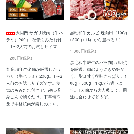
大同門 サガリ焼肉（牛ハ
黒毛和牛カルビ 焼肉用（100g
ラミ）200g 秘伝もみたれ付
/ 500g / 1kg から選べる！）
｜1〜2人前のお試しサイズ
1,380円(税込)
1,280円(税込)
黒毛和牛雌牛のバラ肉(カルビ)
創業58年の老舗が厳選したサ
を厳選。絹のようにきめ細か
ガリ（牛ハラミ）200g。1〜2
く、脂は甘く後味さっぱり。1
人前のお試しサイズです。秘
00g・500g・1kgから選べま
伝のもみたれ付きで、袋に揉
す。1人前から大人数まで、用
みこんで焼くだけ。下準備不
途に合わせてどうぞ。
要で本格焼肉が楽しめます。