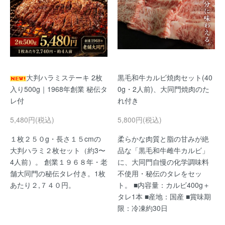
大判ハラミステーキ 2枚
黒毛和牛カルビ焼肉セット(40
入り500g｜1968年創業 秘伝タ
0g・2人前)、大同門焼肉のた
レ付
れ付き
5,480円(税込)
5,800円(税込)
１枚２５０g・長さ１５cmの
柔らかな肉質と脂の甘みが絶
大判ハラミ２枚セット（約3〜
品な「黒毛和牛雌牛カルビ」
4人前）。 創業１９６８年・老
に、大同門自慢の化学調味料
舗大同門の秘伝タレ付き。1枚
不使用・秘伝のタレをセッ
あたり２,７４０円。
ト。 ■内容量：カルビ400g＋
タレ1本 ■産地：国産 ■賞味期
限：冷凍約30日