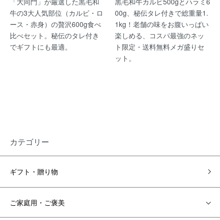
「大同門」が厳選した黒毛和
黒毛和牛カルビ500gとハラミ6
牛の3大人気部位（カルビ・ロ
00g、秘伝タレ付きで総重量1.
ース・赤身）の贅沢600g食べ
1kg！老舗の味をお腹いっぱい
比べセット。秘伝のタレ付き
楽しめる、コスパ最強のネッ
でギフトにも最適。
ト限定・送料無料メガ盛りセ
ット。
カテゴリー
ギフト・贈り物
ご家庭用・ご褒美