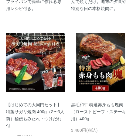
フライパンで簡単に作れる専
んで焼くだけ。週末の夕食や
用レシピ付き。
特別な日の本格焼肉に。
【はじめての大同門セット】
黒毛和牛 特選赤身もも塊肉
特製サガリ焼肉 400g（2〜3人
（ローストビーフ・ステーキ
前）秘伝もみたれ・つけだれ
用）400g
付
3,480円(税込)