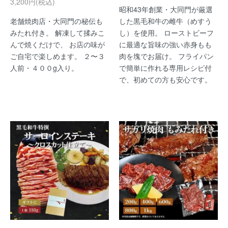
3,200円(税込)
昭和43年創業・大同門が厳選
老舗焼肉店・大同門の秘伝も
した黒毛和牛の雌牛（めすう
みたれ付き。 解凍して揉みこ
し）を使用。 ローストビーフ
んで焼くだけで、 お店の味が
に最適な旨味の強い赤身もも
ご自宅で楽しめます。 ２〜３
肉を塊でお届け。 フライパン
人前・４００g入り。
で簡単に作れる専用レシピ付
で、初めての方も安心です。