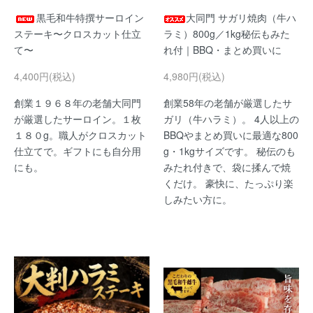
黒毛和牛特撰サーロイン
大同門 サガリ焼肉（牛ハ
ステーキ〜クロスカット仕立
ラミ）800g／1kg秘伝もみた
て〜
れ付｜BBQ・まとめ買いに
4,400円(税込)
4,980円(税込)
創業１９６８年の老舗大同門
創業58年の老舗が厳選したサ
が厳選したサーロイン。１枚
ガリ（牛ハラミ）。 4人以上の
１８０g。職人がクロスカット
BBQやまとめ買いに最適な800
仕立てで。ギフトにも自分用
g・1kgサイズです。 秘伝のも
にも。
みたれ付きで、袋に揉んで焼
くだけ。 豪快に、たっぷり楽
しみたい方に。