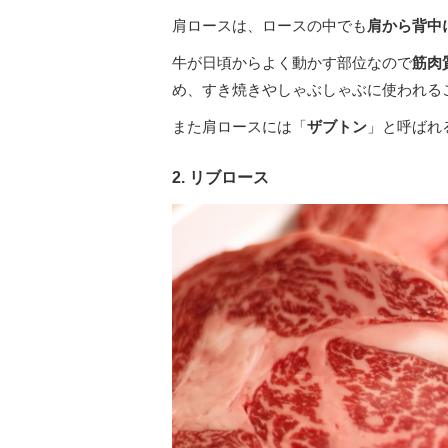
肩ロースは、ロースの中でも
肩から背中
牛が日頃からよく動かす部位なので
筋肉
め、すき焼きやしゃぶしゃぶに使われる
また肩ロースには「
ザブトン
」と呼ばれ
2. リブロース