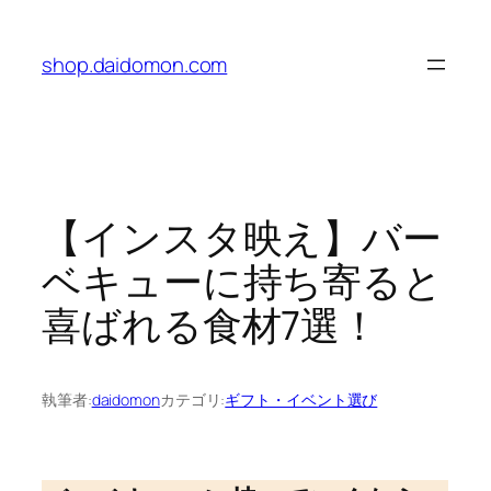
内
容
shop.daidomon.com
を
ス
キ
ッ
プ
【インスタ映え】バー
ベキューに持ち寄ると
喜ばれる食材7選！
執筆者:
daidomon
カテゴリ:
ギフト・イベント選び