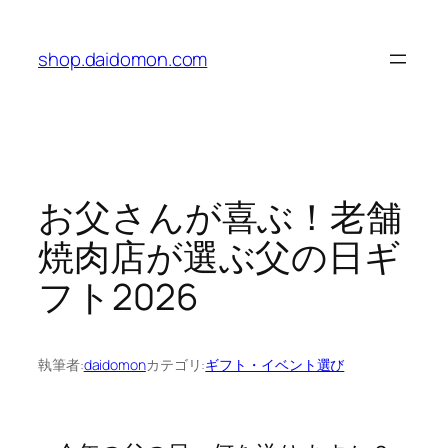
内
容
shop.daidomon.com
を
ス
キ
ッ
プ
お父さんが喜ぶ！老舗
焼肉店が選ぶ父の日ギ
フト2026
執筆者:
daidomon
カテゴリ:
ギフト・イベント選び