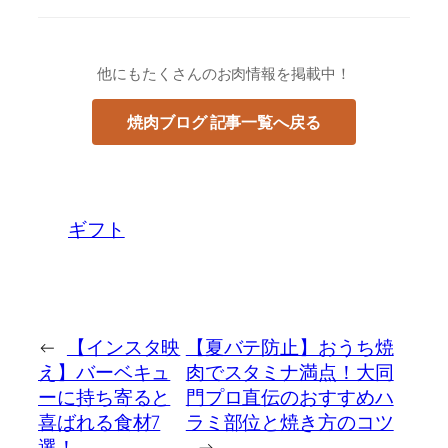
他にもたくさんのお肉情報を掲載中！
焼肉ブログ 記事一覧へ戻る
ギフト
←
【インスタ映
【夏バテ防止】おうち焼
え】バーベキュ
肉でスタミナ満点！大同
ーに持ち寄ると
門プロ直伝のおすすめハ
喜ばれる食材7
ラミ部位と焼き方のコツ
選！
→