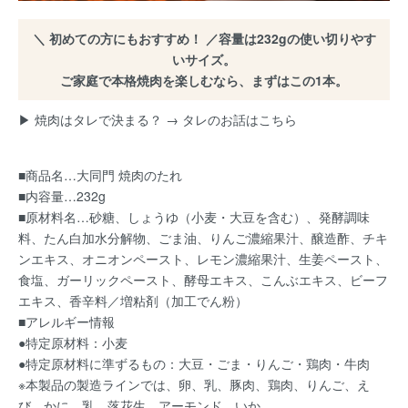
＼ 初めての方にもおすすめ！ ／容量は232gの使い切りやす
いサイズ。
ご家庭で本格焼肉を楽しむなら、まずはこの1本。
▶ 焼肉はタレで決まる？ →
タレのお話はこちら
■商品名…大同門 焼肉のたれ
■内容量…232g
■原材料名…砂糖、しょうゆ（小麦・大豆を含む）、発酵調味
料、たん白加水分解物、ごま油、りんご濃縮果汁、醸造酢、チキ
ンエキス、オニオンペースト、レモン濃縮果汁、生姜ペースト、
食塩、ガーリックペースト、酵母エキス、こんぶエキス、ビーフ
エキス、香辛料／増粘剤（加工でん粉）
■アレルギー情報
●特定原材料：小麦
●特定原材料に準ずるもの：大豆・ごま・りんご・鶏肉・牛肉
※本製品の製造ラインでは、卵、乳、豚肉、鶏肉、りんご、え
び、かに、乳、落花生、アーモンド、いか