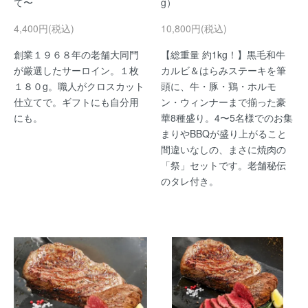
て〜
g）
4,400円(税込)
10,800円(税込)
創業１９６８年の老舗大同門
【総重量 約1kg！】黒毛和牛
が厳選したサーロイン。１枚
カルビ＆はらみステーキを筆
１８０g。職人がクロスカット
頭に、牛・豚・鶏・ホルモ
仕立てで。ギフトにも自分用
ン・ウィンナーまで揃った豪
にも。
華8種盛り。4〜5名様でのお集
まりやBBQが盛り上がること
間違いなしの、まさに焼肉の
「祭」セットです。老舗秘伝
のタレ付き。