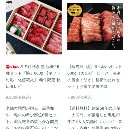
匠の目利き 黒毛和牛6
【焼肉3巨頭】食べ比べセット
種セット『艶』600g 【ギフト
600g（カルビ・ロース・赤身
対応・化粧箱入】 雌牛限定 秘
の黄金トリオ）秘伝のたれセ
伝タレ付
ット｜お家で老舗の味
9,980円(税込)
7,900円(税込)
老舗大同門が贈る、黒毛和
【送料無料】創業58年の老舗
牛・雌牛の希少部位6種セッ
「大同門」が厳選した黒毛和
ト。職人厳選の柔らかな肉質
牛の3大人気部位（カルビ・ロ
を「お肉の宝石箱」のような
ース・赤身）の贅沢600g食べ