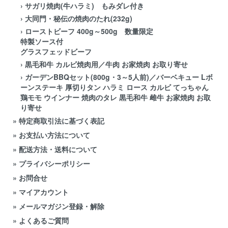
›
サガリ焼肉(牛ハラミ) もみダレ付き
›
大同門・秘伝の焼肉のたれ(232g)
›
ローストビーフ 400g～500g 数量限定
特製ソース付
グラスフェッドビーフ
›
黒毛和牛 カルビ焼肉用／牛肉 お家焼肉 お取り寄せ
›
ガーデンBBQセット(800g・3～5人前)／バーベキュー Lボ
ーンステーキ 厚切りタン ハラミ ロース カルビ てっちゃん
鶏モモ ウインナー 焼肉のタレ 黒毛和牛 雌牛 お家焼肉 お取
り寄せ
»
特定商取引法に基づく表記
»
お支払い方法について
»
配送方法・送料について
»
プライバシーポリシー
»
お問合せ
»
マイアカウント
»
メールマガジン登録・解除
»
よくあるご質問