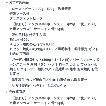
» おすすめ商品
›
ローストビーフ 400g～500g 数量限定
特製ソース付
グラスフェッドビーフ
›
【訳あり】アンガス牛Lボーンステーキ2枚・3枚／アメリ
カ産アンガス牛 サーロイン 骨つき肉
›
匠の目利き 特選牛六撰
艶(つや)600g
Ａセット焼肉のたれ付￥9,980
Ｂセット焼肉のたれ無￥9,480／黒毛和牛・雌牛限定 ギフト
お肉の宝石箱
›
ガーデンBBQセット(800g・3～5人前)／バーベキュー Lボ
ーンステーキ 厚切りタン ハラミ ロース カルビ てっちゃん
鶏モモ ウインナー 焼肉のタレ 黒毛和牛 雌牛 お家焼肉 お取
り寄せ
›
黒毛和牛 カルビ焼肉用／牛肉 お家焼肉 お取り寄せ
›
サガリ焼肉(牛ハラミ) もみダレ付き
» 売れ筋商品
›
【訳あり】アンガス牛Lボーンステーキ2枚・3枚／アメリ
カ産アンガス牛 サーロイン 骨つき肉