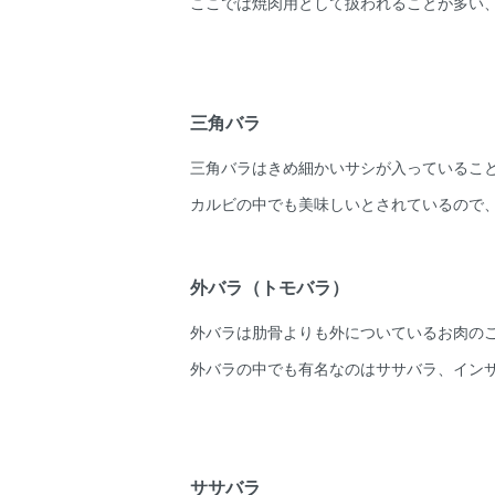
ここでは焼肉用として扱われることが多い
三角バラ
三角バラはきめ細かいサシが入っているこ
カルビの中でも美味しいとされているので
外バラ（トモバラ）
外バラは肋骨よりも外についているお肉の
外バラの中でも有名なのはササバラ、イン
ササバラ