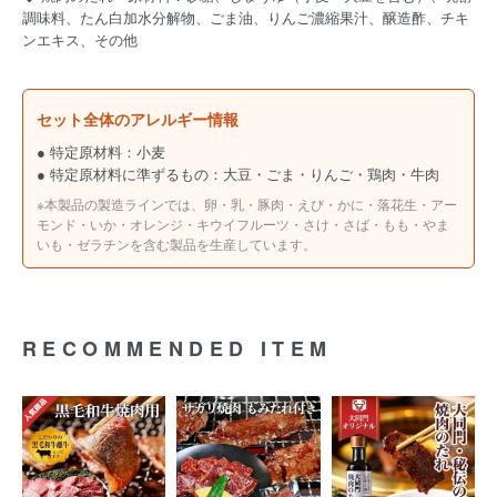
調味料、たん白加水分解物、ごま油、りんご濃縮果汁、醸造酢、チキ
ンエキス、その他
セット全体のアレルギー情報
● 特定原材料：小麦
● 特定原材料に準ずるもの：大豆・ごま・りんご・鶏肉・牛肉
※本製品の製造ラインでは、卵・乳・豚肉・えび・かに・落花生・アー
モンド・いか・オレンジ・キウイフルーツ・さけ・さば・もも・やま
いも・ゼラチンを含む製品を生産しています。
RECOMMENDED ITEM