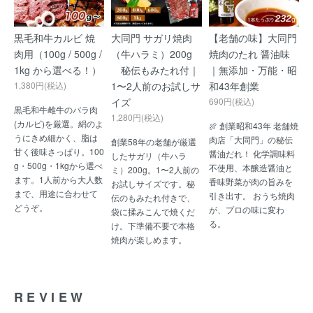
黒毛和牛カルビ 焼
大同門 サガリ焼肉
【老舗の味】大同門
肉用（100g / 500g /
（牛ハラミ）200g
焼肉のたれ 醤油味
1kg から選べる！）
秘伝もみたれ付｜
｜無添加・万能・昭
1,380円(税込)
1〜2人前のお試しサ
和43年創業
イズ
690円(税込)
黒毛和牛雌牛のバラ肉
1,280円(税込)
(カルビ)を厳選。絹のよ
🍖 創業昭和43年 老舗焼
うにきめ細かく、脂は
肉店「大同門」の秘伝
創業58年の老舗が厳選
甘く後味さっぱり。100
醤油だれ！ 化学調味料
したサガリ（牛ハラ
g・500g・1kgから選べ
不使用、本醸造醤油と
ミ）200g。1〜2人前の
ます。1人前から大人数
香味野菜が肉の旨みを
お試しサイズです。秘
まで、用途に合わせて
引き出す。 おうち焼肉
伝のもみたれ付きで、
どうぞ。
が、プロの味に変わ
袋に揉みこんで焼くだ
る。
け。下準備不要で本格
焼肉が楽しめます。
REVIEW