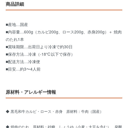
商品詳細
■産地…国産
■内容量…600g（カルビ200g、ロース200g、赤身200g）＋ 焼肉
のたれ1本
■賞味期限…出荷日より冷凍で約30日
■保存方法…冷凍（-18℃以下で保存）
■配送方法…冷凍便
■目安…約3〜4人前
原材料・アレルギー情報
◆ 黒毛和牛カルビ・ロース・赤身 原材料：牛肉（国産）
◆ 焼肉のたれ 原材料：砂糖、しょうゆ（小麦・大豆を含む）、発酵