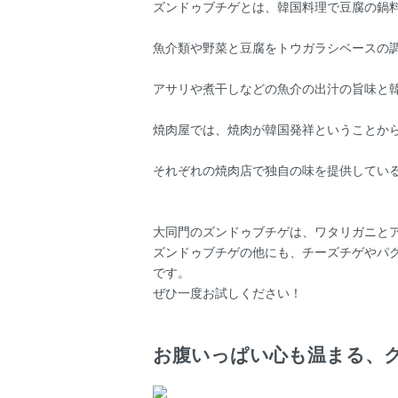
ズンドゥブチゲとは、韓国料理で豆腐の鍋
魚介類や野菜と豆腐をトウガラシベースの
アサリや煮干しなどの魚介の出汁の旨味と
焼肉屋では、焼肉が韓国発祥ということか
それぞれの焼肉店で独自の味を提供してい
大同門のズンドゥブチゲは、ワタリガニと
ズンドゥブチゲの他にも、チーズチゲやパ
です。
ぜひ一度お試しください！
お腹いっぱい心も温まる、