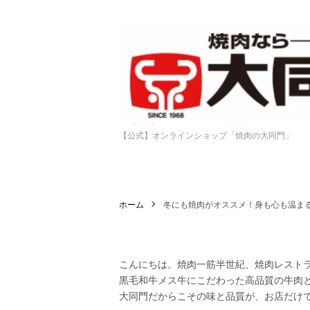
【公式】オンラインショップ「焼肉の大同門」
ホーム
冬にも焼肉がオススメ！身も心も温ま
こんにちは。焼肉一筋半世紀、焼肉レスト
黒毛和牛メス牛にこだわった高品質の牛肉
大同門だからこその味と品質が、お店だけ