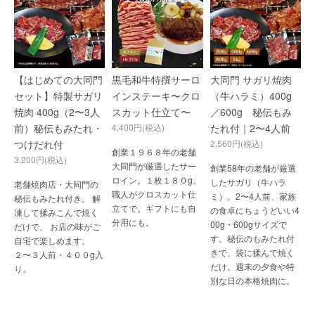
【はじめての大同門
黒毛和牛特撰サーロ
大同門 サガリ焼肉
セット】特製サガリ
インステーキ〜クロ
（牛ハラミ）400g
焼肉 400g（2〜3人
スカット仕立て〜
／600g 秘伝もみ
前）秘伝もみたれ・
4,400円(税込)
たれ付｜2〜4人前
つけだれ付
2,560円(税込)
創業１９６８年の老舗
3,200円(税込)
大同門が厳選したサー
創業58年の老舗が厳選
ロイン。１枚１８０g。
したサガリ（牛ハラ
老舗焼肉店・大同門の
職人がクロスカット仕
ミ）。2〜4人前、家族
秘伝もみたれ付き。 解
立てで。ギフトにも自
の食卓にちょうどいい4
凍して揉みこんで焼く
分用にも。
00g・600gサイズで
だけで、 お店の味がご
す。秘伝のもみたれ付
自宅で楽しめます。
きで、袋に揉んで焼く
２〜３人前・４００g入
だけ。週末の夕食や特
り。
別な日の本格焼肉に。