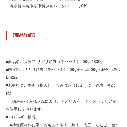
・流水解凍も冷蔵庫解凍もパックのままでOK
【商品詳細】
■商品名…大同門 サガリ焼肉（牛ハラミ）400g／600g
■内容量…サガリ焼肉（牛ハラミ）400gまたは600g・秘伝もみダ
レ30cc
■原材料名…牛肉（輸入）、もみダレ（しょうゆ、砂糖、その
他）
※原料の仕入れ状況により、アメリカ産、オーストラリア産等
を使用しております。
■アレルギー情報
●特定原材料に準ずるもの：牛肉・鶏肉・大豆・りんご・ゼラ