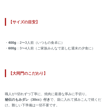
【サイズの目安】
・
400g
：2〜3人前（いつもの食卓に）
・
600g
：3〜4人前（ご家族みんなで楽しむ週末の夕食に）
【大同門のこだわり】
職人が1切れずつ丁寧に、焼肉に最適な厚みに手切り。
秘伝のもみダレ（30cc）付き
で、袋に入れて揉みこんで焼くだ
け。難しい下準備は一切不要です。