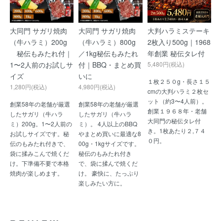
大同門 サガリ焼肉
大同門 サガリ焼肉
大判ハラミステーキ
（牛ハラミ）200g
（牛ハラミ）800g
2枚入り500g｜1968
秘伝もみたれ付｜
／1kg秘伝もみたれ
年創業 秘伝タレ付
1〜2人前のお試しサ
付｜BBQ・まとめ買
5,480円(税込)
イズ
いに
１枚２５０g・長さ１５
1,280円(税込)
4,980円(税込)
cmの大判ハラミ２枚セ
ット（約3〜4人前）。
創業58年の老舗が厳選
創業58年の老舗が厳選
創業１９６８年・老舗
したサガリ（牛ハラ
したサガリ（牛ハラ
大同門の秘伝タレ付
ミ）200g。1〜2人前の
ミ）。 4人以上のBBQ
き。1枚あたり２,７４
お試しサイズです。秘
やまとめ買いに最適な8
０円。
伝のもみたれ付きで、
00g・1kgサイズです。
袋に揉みこんで焼くだ
秘伝のもみたれ付き
け。下準備不要で本格
で、袋に揉んで焼くだ
焼肉が楽しめます。
け。 豪快に、たっぷり
楽しみたい方に。